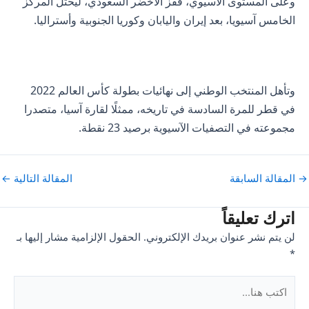
وعلى المستوى الآسيوي، قفز الأخضر السعودي، ليحتل المركز
الخامس آسيويا، بعد إيران واليابان وكوريا الجنوبية وأستراليا.
وتأهل المنتخب الوطني إلى نهائيات بطولة كأس العالم 2022
في قطر للمرة السادسة في تاريخه، ممثلًا لقارة آسيا، متصدرا
مجموعته في التصفيات الآسيوية برصيد 23 نقطة.
Pos
→
المقالة السابقة
المقالة التالية
←
navigatio
اترك تعليقاً
لن يتم نشر عنوان بريدك الإلكتروني.
الحقول الإلزامية مشار إليها بـ
*
اكتب
هنا...