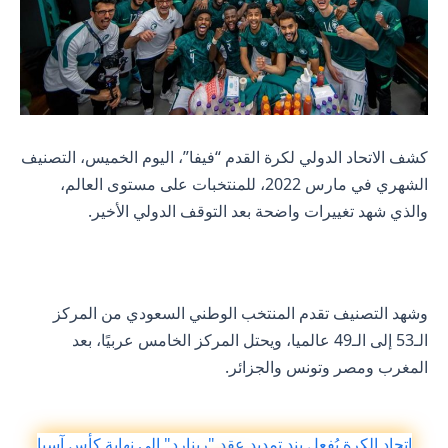
كشف الاتحاد الدولي لكرة القدم “فيفا”، اليوم الخميس، التصنيف
الشهري في مارس 2022، للمنتخبات على مستوى العالم،
والذي شهد تغييرات واضحة بعد التوقف الدولي الأخير.
وشهد التصنيف تقدم المنتخب الوطني السعودي من المركز
الـ53 إلى الـ49 عالميا، ويحتل المركز الخامس عربيًا، بعد
المغرب ومصر وتونس والجزائر.
اتحاد الكرة يُفعل بند تمديد عقد "رينارد" إلى نهاية كأس آسيا