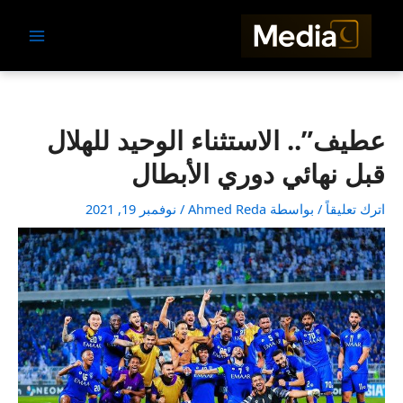
Main
خطي
Menu
لى
لمحتوى
عطيف”.. الاستثناء الوحيد للهلال
قبل نهائي دوري الأبطال
اترك تعليقاً
/ بواسطة
Ahmed Reda
/
نوفمبر 19, 2021